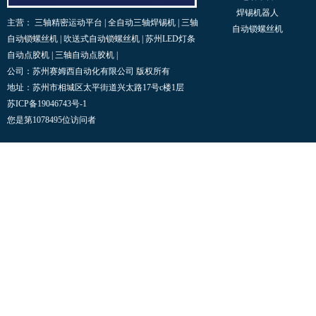
焊锡机器人
主营：
三轴精密运动平台
|
全自动三轴焊锡机
|
三轴
自动锁螺丝机
自动锁螺丝机
|
吹送式自动锁螺丝机
|
苏州LED灯条
自动点胶机
|
三轴自动点胶机
|
公司：苏州赛姆西自动化有限公司 版权所有
地址：苏州市相城区太平街道兴太路17号c楼1层
苏ICP备19046743号-1
您是第1078495位访问者